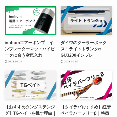
innhomエアーポンプ｜イ
ダイワのクーラーボック
ンフレーターマットハイピ
ス！ライトトランクα
ークに合う空気入れ
GU3200インプレ
2023-10-08
2023-09-30
【おすすめタングステンジ
【タイラバおすすめ】紅牙
グ】TGベイトを推す理由｜
ベイラバーフリーβ｜特徴