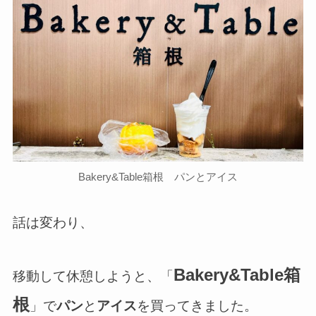
Bakery&Table箱根 パンとアイス
話は変わり、
Bakery&Table箱
移動して休憩しようと、「
根
」で
パン
と
アイス
を買ってきました。