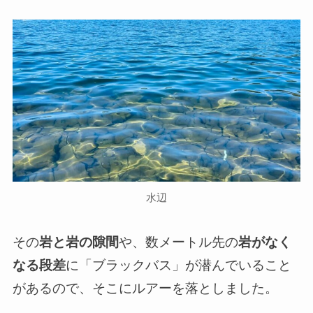
水辺
その
岩と岩の隙間
や、数メートル先の
岩がなく
なる段差
に「ブラックバス」が潜んでいること
があるので、そこにルアーを落としました。